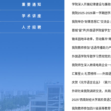
重要通知
学院深入开展纪律建设与廉政
我院2025-2026第一学期
学术讲座
我院举办“财菁思想汇”交流会
人才招聘
蓉城“留”声|外国语学院留学
锄禾园地丰收季，劳动集市“再
我院教师参加“话语传播助力
外国语学院专题学习贯彻党的
我院师生深入跨境电商企业一
汇聚星火·礼赞榜样——外国语学
庆贺《光华语言论丛》（第六
外研社来我院调研交流，共商
2025“西南财经大学高阶英
我院教师参加四川省高等教育