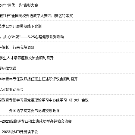
4年“两优一先”表彰大会
外教社杯”全国高校外语教学大赛四川赛区特等奖
技术公司开展暑期线下实训
从‘心’出发”——5·25心理健康系列活动
平院长一行来我院调研
科学生人才培养座谈交流会顺利召开
授纪律党课
024学年青年专任教师担任班主任述职评议会顺利召开
实习就业动员会
习教育专题学习暨党委理论学习中心组学习（扩大）会议
上——外国语学院党委书记讲授思政课
2023级翻译专业硕士班成功举办经验交流会
023级MTI开展读书会