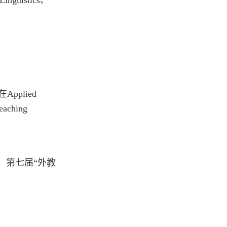
inguistics、
plied
eaching
、第七届“外教