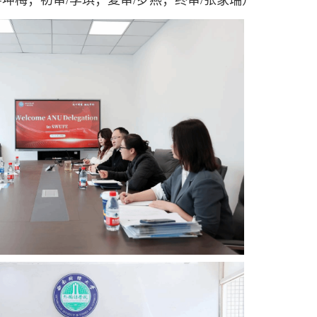
坤梅；初审/李琪；复审/罗燕；终审/张家瑞）