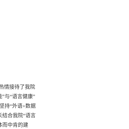
热情接待了我院
”与“语言健康”
坚持“外语+数据
长结合我院“语言
体而中肯的建