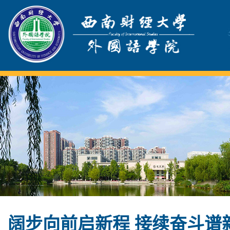
阔步向前启新程 接续奋斗谱